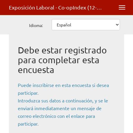
Exposición Laboral - Co-opIndex (12-20-25 minutos)
Toggl
navig
Idioma:
Debe estar registrado
para completar esta
encuesta
Puede inscribirse en esta encuesta si desea
participar.
Introduzca sus datos a continuación, y se le
enviará inmediatamente un mensaje de
correo electrónico con el enlace para
participar.