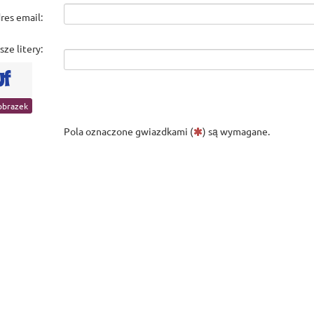
res email:
ze litery:
Pola oznaczone gwiazdkami (
) są wymagane.